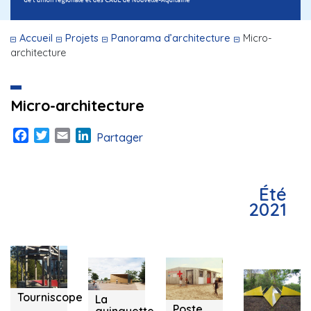
Accueil
Projets
Panorama d’architecture
Micro-
architecture
Micro-architecture
Facebook
Twitter
Email
LinkedIn
Partager
Été
2021
Pau (64)
Ingrandes
Biscarosse
Bordeaux
(86)
(40)
Métropole
(33)
Tourniscope
La
Poste