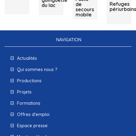
guinguette
Refuges
de
du lac
périurbain
secours
mobile
NAVIGATION
Actualités
Qui sommes nous ?
Productions
Projets
Formations
Offres d'emploi
Espace presse