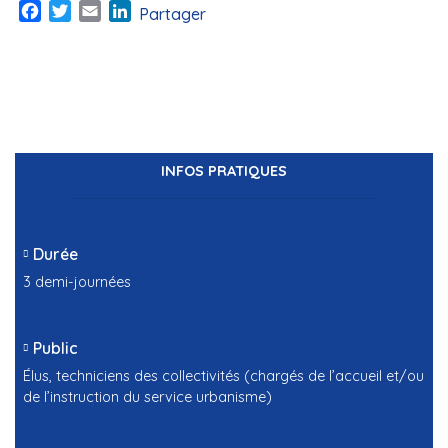
Facebook
Twitter
Email
LinkedIn
Partager
INFOS PRATIQUES
Durée
3 demi-journées
Public
Élus, techniciens des collectivités (chargés de l’accueil et/ou
de l’instruction du service urbanisme)