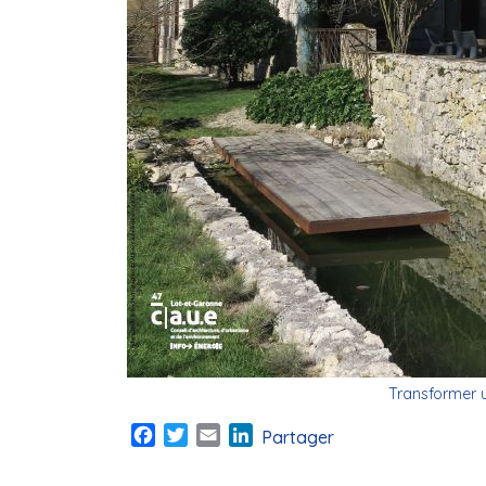
Transformer 
Facebook
Twitter
Email
LinkedIn
Partager