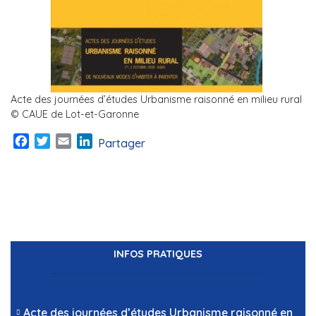
Acte des journées d’études Urbanisme raisonné en milieu rural
© CAUE de Lot-et-Garonne
Facebook
Twitter
Email
LinkedIn
Partager
INFOS PRATIQUES
Acte des journées d’études Urbanisme raisonné en