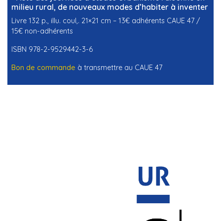
milieu rural, de nouveaux modes d’habiter à inventer
Livre 132 p., illu. coul,. 21×21 cm – 13€ adhérents CAUE 47 /
15€ non-adhérents
ISBN 978-2-9529442-3-6
Bon de commande
à transmettre au CAUE 47