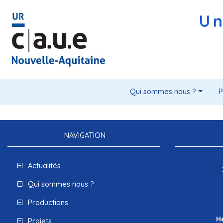
Un
Qui sommes nous ?
P
NAVIGATION
Actualités
Qui sommes nous ?
Productions
H
Projets