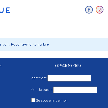
AUE
sition : Raconte-moi ton arbre
N
ESPACE MEMBRE
Identifiant
Mot de passe
Se souvenir de moi