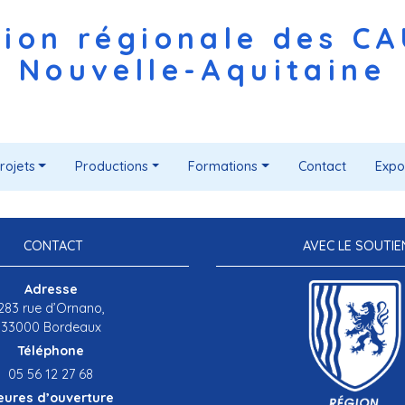
ion régionale des C
Nouvelle-Aquitaine
rojets
Productions
Formations
Contact
Expo
CONTACT
AVEC LE SOUTIE
Adresse
283 rue d’Ornano,
33000 Bordeaux
Téléphone
05 56 12 27 68
eures d’ouverture