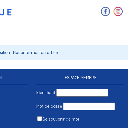
AUE
sition : Raconte-moi ton arbre
N
ESPACE MEMBRE
Identifiant
Mot de passe
Se souvenir de moi