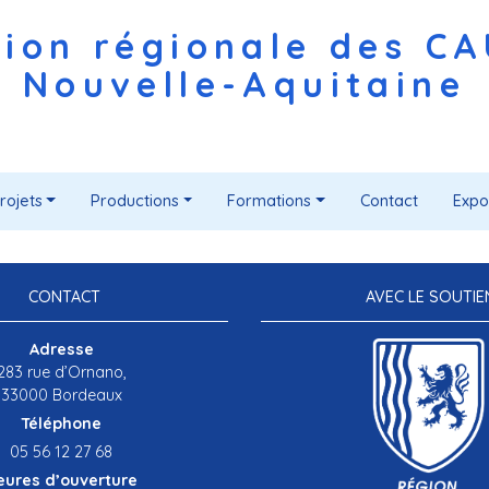
ion régionale des C
Nouvelle-Aquitaine
rojets
Productions
Formations
Contact
Expo
CONTACT
AVEC LE SOUTIE
Adresse
283 rue d’Ornano,
33000 Bordeaux
Téléphone
05 56 12 27 68
eures d’ouverture