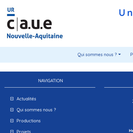
Un
Qui sommes nous ?
P
NAVIGATION
Actualités
Qui sommes nous ?
Productions
H
Projets