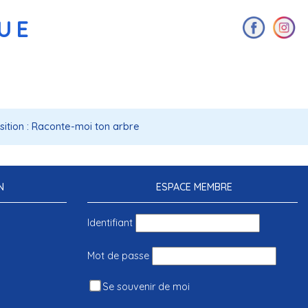
AUE
sition : Raconte-moi ton arbre
N
ESPACE MEMBRE
Identifiant
Mot de passe
Se souvenir de moi