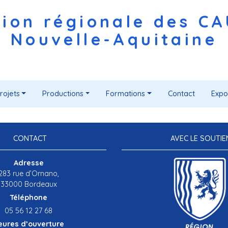
ion régionale des C
Nouvelle-Aquitaine
rojets
Productions
Formations
Contact
Expo
CONTACT
AVEC LE SOUTIE
Adresse
283 rue d’Ornano,
33000 Bordeaux
Téléphone
05 56 12 27 68
eures d’ouverture