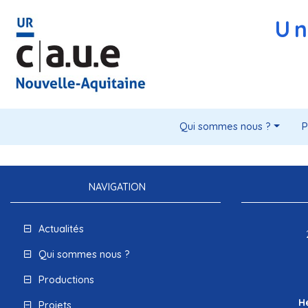
Un
Qui sommes nous ?
P
NAVIGATION
Actualités
Qui sommes nous ?
Productions
H
Projets