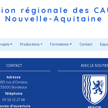
ion régionale des C
Nouvelle-Aquitaine
rojets
Productions
Formations
Contact
Expo
CONTACT
AVEC LE SOUTIE
Adresse
283 rue d’Ornano,
33000 Bordeaux
Téléphone
05 56 12 27 68
eures d’ouverture