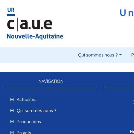
Un
Qui sommes nous ?
P
NAVIGATION
Actualités
Qui sommes nous ?
Productions
H
Projets