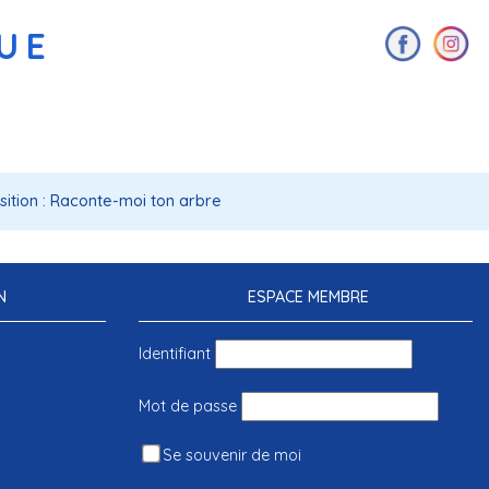
AUE
sition : Raconte-moi ton arbre
N
ESPACE MEMBRE
Identifiant
Mot de passe
Se souvenir de moi