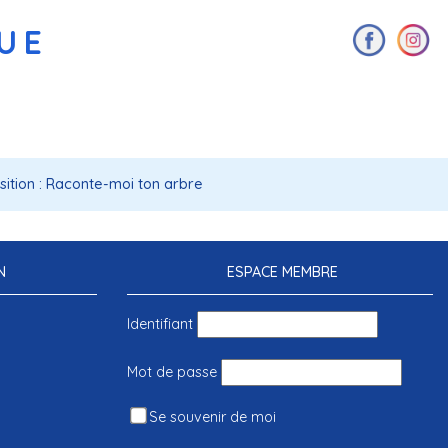
AUE
sition : Raconte-moi ton arbre
N
ESPACE MEMBRE
Identifiant
Mot de passe
Se souvenir de moi