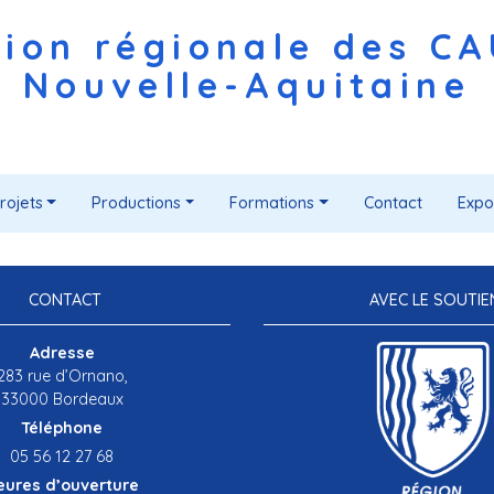
ion régionale des C
Nouvelle-Aquitaine
rojets
Productions
Formations
Contact
Expo
CONTACT
AVEC LE SOUTIE
Adresse
283 rue d’Ornano,
33000 Bordeaux
Téléphone
05 56 12 27 68
eures d’ouverture