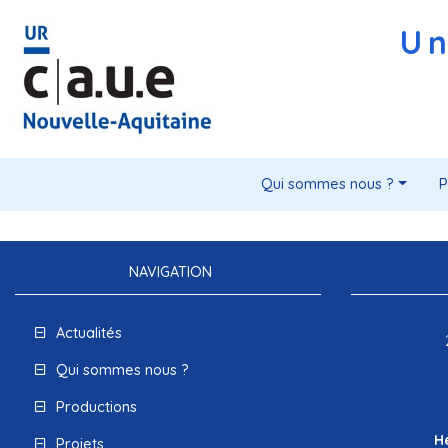
Un
Qui sommes nous ?
P
NAVIGATION
Actualités
Qui sommes nous ?
Productions
H
Projets