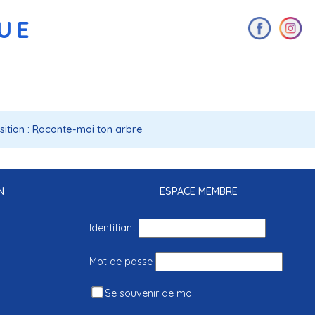
AUE
sition : Raconte-moi ton arbre
N
ESPACE MEMBRE
Identifiant
Mot de passe
Se souvenir de moi