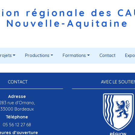
ion régionale des C
Nouvelle-Aquitaine
rojets
Productions
Formations
Contact
Expo
CONTACT
AVEC LE SOUTIE
Adresse
283 rue d’Ornano,
33000 Bordeaux
Téléphone
05 56 12 27 68
eures d’ouverture