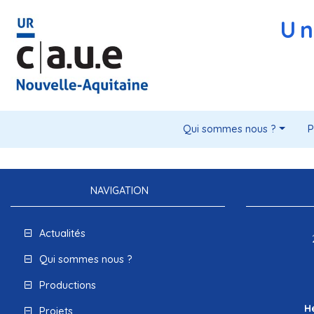
Un
Qui sommes nous ?
P
NAVIGATION
Actualités
Qui sommes nous ?
Productions
H
Projets