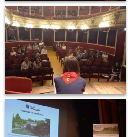
20220519_163132
20220519_164706