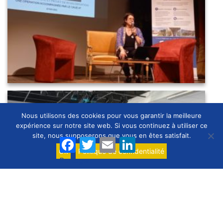
Nous utilisons des cookies pour vous garantir la meilleure
expérience sur notre site web. Si vous continuez à utiliser ce
site, nous supposerons que vous en êtes satisfait.
20220519_165432
Facebook
Twitter
Email
LinkedIn
Ok
Politique de confidentialité
Partager