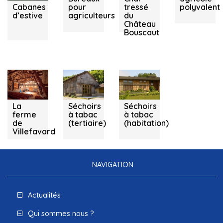
Cabanes
pour
tressé
polyvalent
d’estive
agriculteurs
du
Château
Bouscaut
Villefavard
Dordogne
Dordogne
(87)
(24)
(24)
La
Séchoirs
Séchoirs
ferme
à tabac
à tabac
de
(tertiaire)
(habitation)
Villefavard
NAVIGATION
Actualités
Qui sommes nous ?