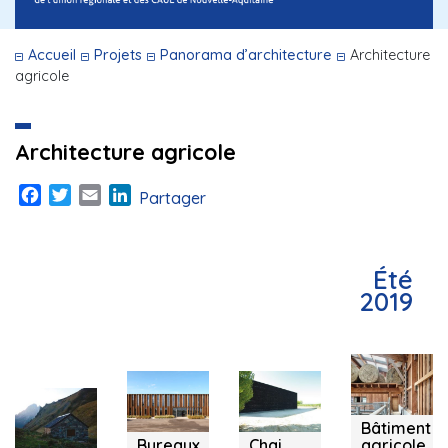
Accueil
Projets
Panorama d’architecture
Architecture
agricole
Architecture agricole
Facebook
Twitter
Email
LinkedIn
Partager
Été
2019
Béarn et
Liposthey
Cadaujac
Vidaillat (23)
Pays Basque
(40)
(33)
(64)
Bâtiment
Bureaux
Chai
agricole