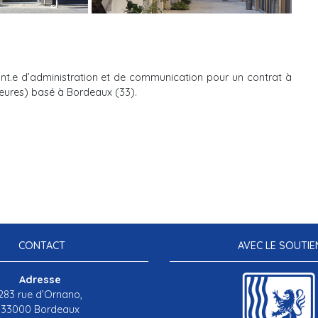
ant.e d’administration et de communication pour un contrat à
eures) basé à Bordeaux (33).
CONTACT
AVEC LE SOUTIE
Adresse
283 rue d’Ornano,
33000 Bordeaux