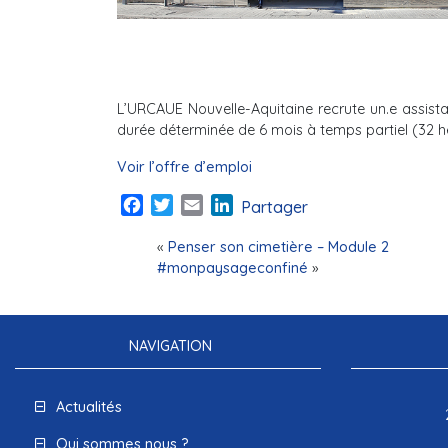
L’URCAUE Nouvelle-Aquitaine recrute un.e assist
durée déterminée de 6 mois à temps partiel (32 h
Voir l’offre d’emploi
Facebook
Twitter
Email
LinkedIn
Partager
«
Penser son cimetière – Module 2
#monpaysageconfiné
»
NAVIGATION
Actualités
Qui sommes nous ?