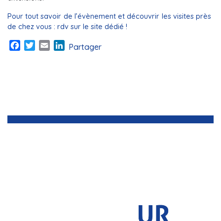
Pour tout savoir de l’évènement et découvrir les visites près
de chez vous : rdv sur le site dédié !
Facebook
Twitter
Email
LinkedIn
Partager