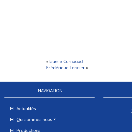
«
Isaëlle Cornuaud
Frédérique Larinier
»
NAVIGATION
Actualités
Qui sommes nous ?
Productions