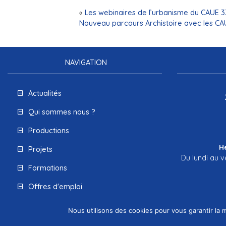
«
Les webinaires de l’urbanisme du CAUE 3
Nouveau parcours Archistoire avec les C
NAVIGATION
Actualités
Qui sommes nous ?
Productions
H
Projets
Du lundi au v
Formations
Offres d'emploi
Espace presse
Nous utilisons des cookies pour vous garantir la m
Mentions légales