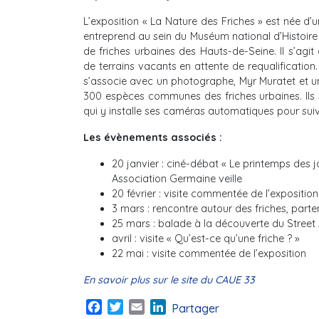
L’exposition « La Nature des Friches » est née d’
entreprend au sein du Muséum national d’Histoire 
de friches urbaines des Hauts-de-Seine. Il s’agi
de terrains vacants en attente de requalification.
s’associe avec un photographe, Myr Muratet et une
300 espèces communes des friches urbaines. Ils s
qui y installe ses caméras automatiques pour suiv
Les évènements associés :
20 janvier : ciné-débat « Le printemps des ja
Association Germaine veille
20 février : visite commentée de l’exposition
3 mars : rencontre autour des friches, parte
25 mars : balade à la découverte du Street A
avril : visite « Qu’est-ce qu’une friche ? »
22 mai : visite commentée de l’exposition
En savoir plus sur le site du CAUE 33
Facebook
Twitter
Email
LinkedIn
Partager