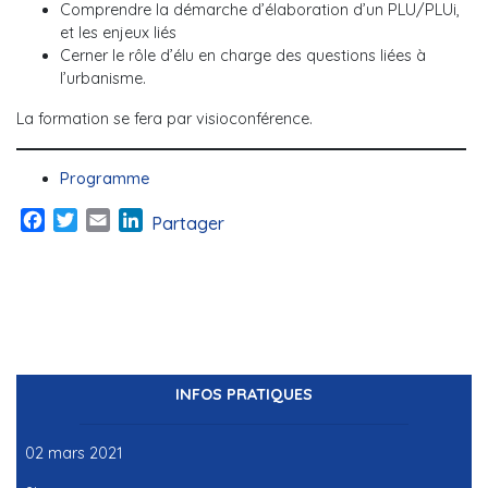
Comprendre la démarche d’élaboration d’un PLU/PLUi,
et les enjeux liés
Cerner le rôle d’élu en charge des questions liées à
l’urbanisme.
La formation se fera par visioconférence.
Programme
Facebook
Twitter
Email
LinkedIn
Partager
INFOS PRATIQUES
02 mars 2021