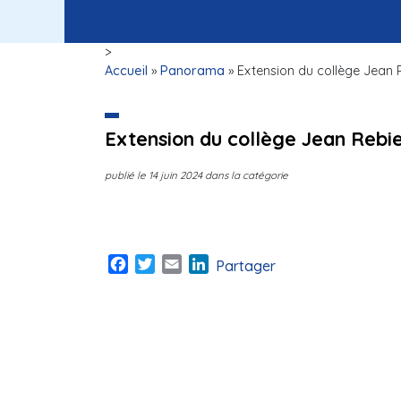
>
Accueil
»
Panorama
»
Extension du collège Jean 
Extension du collège Jean Rebi
publié le
14 juin 2024
dans la catégorie
Facebook
Twitter
Email
LinkedIn
Partager