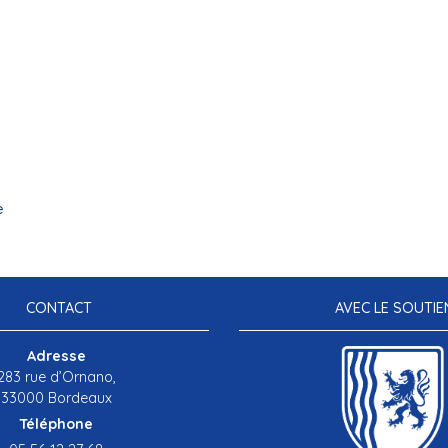
e
CONTACT
AVEC LE SOUTIE
Adresse
283 rue d’Ornano,
33000 Bordeaux
Téléphone