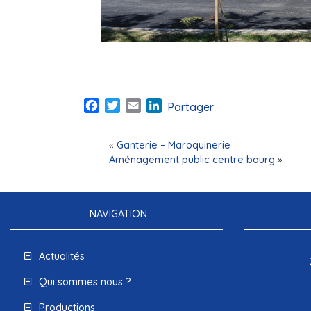
Facebook
Twitter
Email
LinkedIn
Partager
«
Ganterie – Maroquinerie
Aménagement public centre bourg
»
NAVIGATION
Actualités
Qui sommes nous ?
Productions