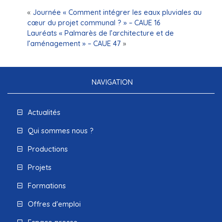
«
Journée « Comment intégrer les eaux pluviales au
cœur du projet communal ? » – CAUE 16
Lauréats « Palmarès de l’architecture et de
l’aménagement » – CAUE 47
»
NAVIGATION
Actualités
Qui sommes nous ?
Productions
Projets
Formations
Offres d'emploi