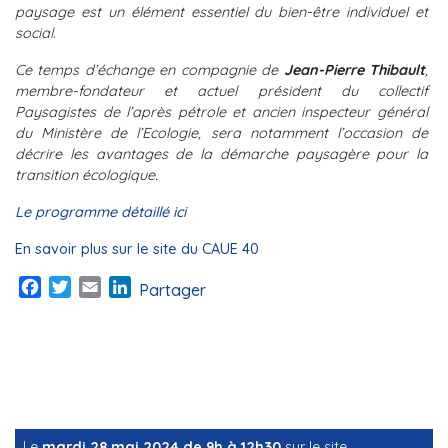
paysage est un élément essentiel du bien-être individuel et
social.
Ce temps d’échange en compagnie de
Jean-Pierre Thibault
,
membre-fondateur et actuel président du collectif
Paysagistes de l’après pétrole
et ancien inspecteur général
du Ministère de l’Ecologie, sera notamment l’occasion de
décrire les avantages de la démarche paysagère pour la
transition écologique.
Le programme détaillé ici
En savoir plus sur le site du CAUE 40
Facebook
Twitter
Email
LinkedIn
Partager
Le
mardi 28 mai 2024 de 9h à 12h30
sur le site