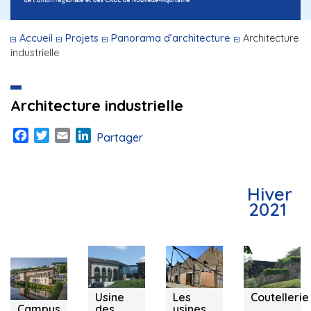
Accueil
Projets
Panorama d’architecture
Architecture
industrielle
Architecture industrielle
Facebook
Twitter
Email
LinkedIn
Partager
Hiver
2021
Angoulême
Pau (64)
Ligugé (86)
Nontron (24)
(16)
Usine
Les
Coutellerie
Campus
des
usines