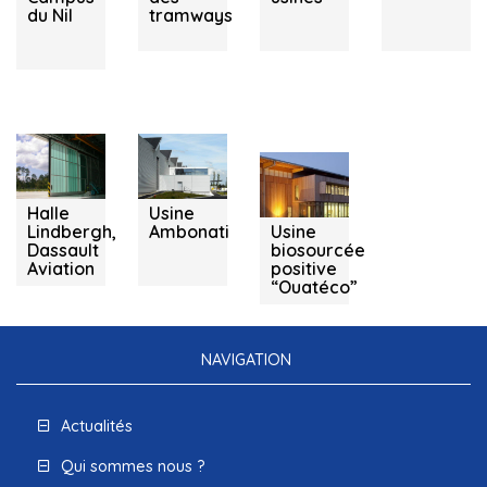
du Nil
tramways
Mérignac -
Damazan -
Saint Géours
33
47
de Maremne
(40)
Halle
Usine
Lindbergh,
Ambonati
Usine
Dassault
biosourcée
Aviation
positive
“Ouatéco”
NAVIGATION
Actualités
Qui sommes nous ?