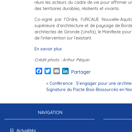
réuni les acteurs du cadre de vie pour affirmer u
des territoires durables, résilients et vivants.
Co-signé par l’Ordre, l’URCAUE Nouvelle-Aquitai
supérieure d’architecture et de paysage de Bordea
architectes de Gironde (Unsfa), le Manifeste pour
de l’intervention sur l’existant.
En savoir plus
Crédit photo : Arthur Péquin
Facebook
Twitter
Email
LinkedIn
Partager
«
Conférence : S’engager pour une architec
Signature du Pacte Bois-Biosourcés en Nou
NAVIGATION
Actualités